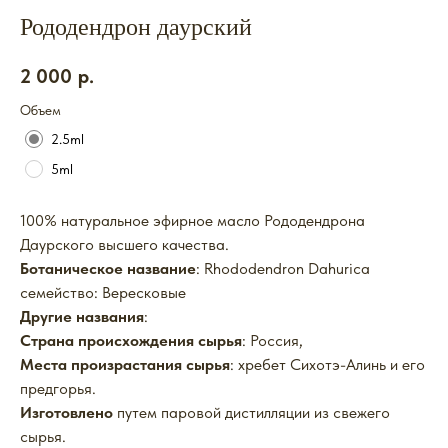
Рододендрон даурский
2 000
р.
Объем
2.5ml
5ml
100% натуральное эфирное масло Рододендрона
Даурского высшего качества.
Ботаническое название
: Rhododendron Dahurica
семейство: Вересковые
Другие названия
:
Страна происхождения сырья
: Россия,
Места произрастания сырья
: хребет Сихотэ-Алинь и его
предгорья.
Изготовлено
путем паровой дистилляции из свежего
сырья.