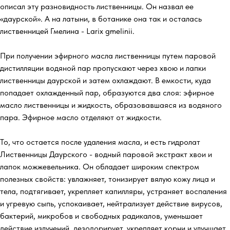
описал эту разновидность лиственницы. Он назвал ее
«даурской». А на латыни, в ботанике она так и осталась
лиственницей Гмелина - Larix gmelinii.
При получении эфирного масла лиственницы путем паровой
дистилляции водяной пар пропускают через хвою и лапки
лиственницы даурской и затем охлаждают. В емкости, куда
попадает охлажденный пар, образуются два слоя: эфирное
масло лиственницы и жидкость, образовавшаяся из водяного
пара. Эфирное масло отделяют от жидкости.
То, что остается после удаления масла, и есть гидролат
Лиственницы Даурского - водный паровой экстракт хвои и
лапок можжевельника. Он обладает широким спектром
полезных свойств: увлажняет, тонизирует вялую кожу лица и
тела, подтягивает, укрепляет капилляры, устраняет воспаления
и угревую сыпь, успокаивает, нейтрализует действие вирусов,
бактерий, микробов и свободных радикалов, уменьшает
действие излучений, дезодорирует, укрепляет корни и улучшает