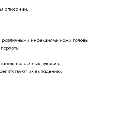
ом описании.
с различными инфекциями кожи головы.
перхоть.
итанию волосяных луковиц.
препятствуют их выпадению.