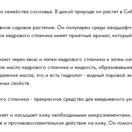
из семейства сосновых. В дикой природе он растет в С
ивное садовое растение. Он популярен среди ландшафтн
оя кедрового стланика имеет приятный аромат, который
ают через хвою и лапки кедрового стланика и затем охл
ое масло кедрового стланика и жидкость, образовавшая
удаления масла, это и есть гидролат - водный паровой э
ных свойств.
ого стланика - прекрасное средство для ежедневного ух
жняет и насыщает кожу необходимыми микроэлементами.
 и противовоспалительное действие на кожу. Он помог