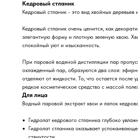
Кедровый стланик
Кедровый стланик - это вид хвойных деревьев 
Кедровый стланик очень ценится, как декорат
элегантную форму и плотную зеленую хвою. Хв
спокойный уют и изысканность.
При паровой водяной дистилляции пар пропуск
охлажденный пар, образуются два слоя: эфирн
отделяют от жидкости. То, что остается после 
редкое косметическое средство с массой полез
Для лица
Водный паровой экстракт хвои и лапок кедров
Гидролат кедрового стланика глубоко увла
Гидролат стланика оказывает успокаивающее
стянутости.