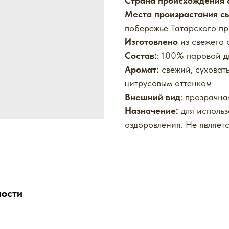
Страна происхождения 
Места произрастания с
побережье Татарского пр
Изготовлено
из свежего 
Состав:
: 100% паровой д
Аромат:
свежий, суховат
цитрусовым оттенком
Внешний вид
: прозрачна
Назначение:
для использ
оздоровления. Не являет
ности