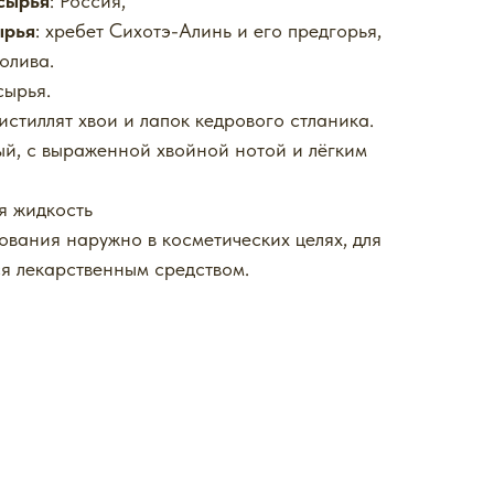
сырья
: Россия,
ырья
: хребет Сихотэ-Алинь и его предгорья,
олива.
сырья.
истиллят хвои и лапок кедрового стланика.
ый, с выраженной хвойной нотой и лёгким
я жидкость
ования наружно в косметических целях, для
ся лекарственным средством.