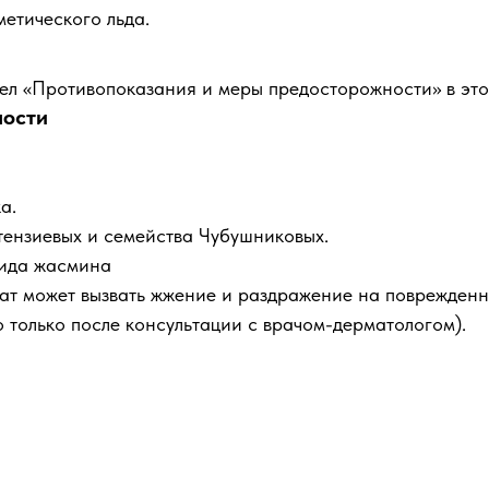
етического льда.
дел «Противопоказания и меры предосторожности» в эт
ности
а.
тензиевых и семейства Чубушниковых.
вида жасмина
ат может вызвать жжение и раздражение на поврежденн
 только после консультации с врачом-дерматологом).