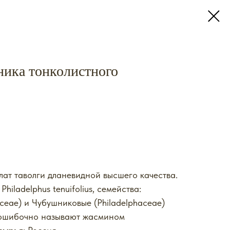
ика тонколистного
лат таволги дланевидной высшего качества.
: Philadelphus tenuifolius, семейства:
ceae) и Чубушниковые (Philadelphaceae)
 ошибочно называют жасмином