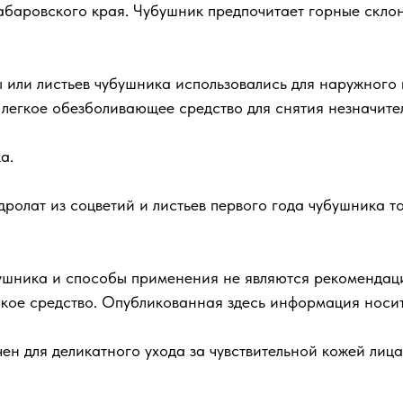
баровского края. Чубушник предпочитает горные склон
 или листьев чубушника использовались для наружного
 легкое обезболивающее средство для снятия незначите
а.
ролат из соцветий и листьев первого года чубушника т
ушника и способы применения не являются рекомендаци
ское средство. Опубликованная здесь информация носи
н для деликатного ухода за чувствительной кожей лица 