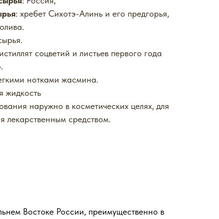
сырья
: Россия,
ырья
: хребет Сихотэ-Алинь и его предгорья,
олива.
сырья.
истиллят соцветий и листьев первого года
.
легкими нотками жасмина.
я жидкость
ования наружно в косметических целях, для
ся лекарственным средством.
льнем Востоке России, преимущественно в