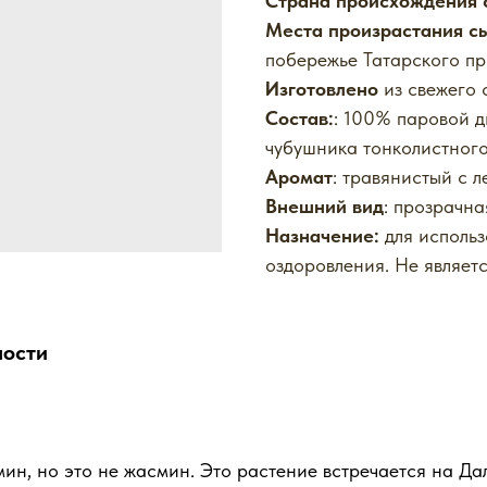
Страна происхождения 
Места произрастания с
побережье Татарского пр
Изготовлено
из свежего 
Состав:
: 100% паровой д
чубушника тонколистного
Аромат
: травянистый с 
Внешний вид
: прозрачна
Назначение:
для использ
оздоровления. Не являет
ности
н, но это не жасмин. Это растение встречается на Да