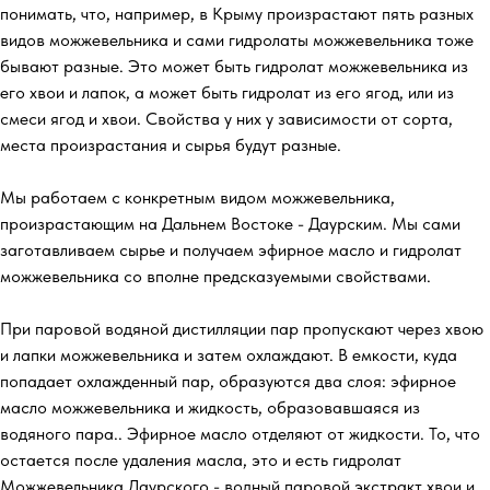
понимать, что, например, в Крыму произрастают пять разных
видов можжевельника и сами гидролаты можжевельника тоже
бывают разные. Это может быть гидролат можжевельника из
его хвои и лапок, а может быть гидролат из его ягод, или из
смеси ягод и хвои. Свойства у них у зависимости от сорта,
места произрастания и сырья будут разные.
Мы работаем с конкретным видом можжевельника,
произрастающим на Дальнем Востоке - Даурским. Мы сами
заготавливаем сырье и получаем эфирное масло и гидролат
можжевельника со вполне предсказуемыми свойствами.
При паровой водяной дистилляции пар пропускают через хвою
и лапки можжевельника и затем охлаждают. В емкости, куда
попадает охлажденный пар, образуются два слоя: эфирное
масло можжевельника и жидкость, образовавшаяся из
водяного пара.. Эфирное масло отделяют от жидкости. То, что
остается после удаления масла, это и есть гидролат
Можжевельника Даурского - водный паровой экстракт хвои и