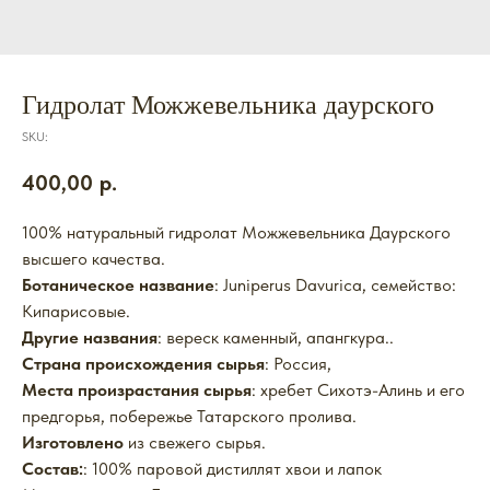
Гидролат Можжевельника даурского
SKU:
400,00
р.
100%
натуральный гидролат Можжевельника Даурского
высшего качества.
Ботаническое название
: Juniperus Davurica, семейство:
Кипарисовые.
Другие названия
: вереск каменный, апангкура..
Страна происхождения сырья
: Россия,
Места произрастания сырья
: хребет Сихотэ-Алинь и его
предгорья, побережье Татарского пролива.
Изготовлено
из свежего сырья.
Состав:
: 100% паровой дистиллят хвои и лапок