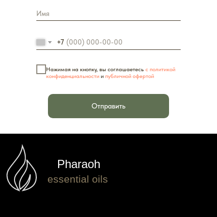
+7
Pharaoh
essential oils
Нажимая на кнопку, вы соглашаетесь
с политикой
конфиденциальности
и
публичной офертой
ПОКУПАТЕЛЯМ
МЕНЮ
Отправить
Документы
Главная
Рекомендации
Условия оплаты
Оптовым покупателям
О компании
Контакты
Каталог
КОНТАКТЫ