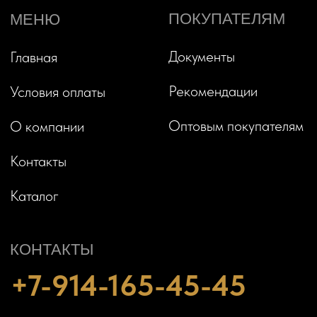
+7-914-165-45-45
Pharaoh.oil.dv@gmail.com
ОБРАТНЫЙ ЗВОНОК
->
+7
ИНН 2709018467
Политика
конфиденциальности
Публичная оферта
ООО «ФАРАОН». Все права защищены
Сайт создан
MEDIA